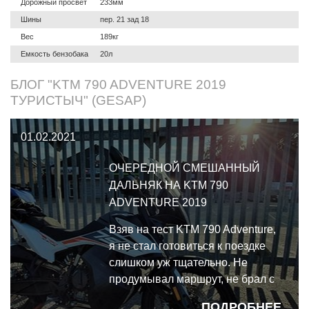
Дорожный просвет
233мм
Шины
пер. 21 зад 18
Вес
189кг
Емкость бензобака
20л
БЛОГ "KTM 790 ADVENTURE 2019
ТУРИСТЫЧ" (GESAP)
01.02.2021
ОЧЕРЕДНОЙ СМЕШАННЫЙ
ДАЛЬНЯК НА KTM 790
ADVENTURE 2019
Взяв на тест KTM 790 Adventure,
я не стал готовиться к поездке
слишком уж тщательно. Не
продумывал маршрут, не брал с
собой палатку и спальник,
ПОДРОБНЕЕ