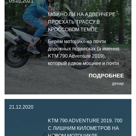
05.01.2021
Этот отчёт - перед вами.
МОЖНО ЛИ НА АДВЕНЧЕРЕ
ПРОЕХАТЬ ТРАССУ В
КРОССОВОМ ТЕМПЕ
Берём мотоцикл на почти
дорожных подвесках (а именно
KTM 790 Adventure 2019),
который вдвое мощнее и почти
вдвое тяжелее
ПОДРОБНЕЕ
среднестатистического
gesap
внедорожного, и выпускаем на
кроссовую трассу. Казалось бы,
что может пойти не так? Для тех,
21.12.2020
кому бездорожье в путешествии
милей асфальта, KTM
KTM 790 ADVENTURE 2019. 700
настоятельно
С ЛИШНИМ КИЛОМЕТРОВ НА
НОВОМ МОТОЦИКЛЕ