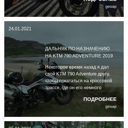
отказался от канистры - словом,
gesap
просто взял голый стоковый
мотоцикл, заправил и поехал
куда глаза глядят. И не прогадал
24.01.2021
😊
ДАЛЬНЯК ПО НАЗНАЧЕНИЮ
НА KTM 790 ADVENTURE 2019
Некоторое время назад я дал
свой KTM 790 Adventure другу,
чтобы покататься на кроссовой
трассе, где он его немного
приложил, попортив в основном
ПОДРОБНЕЕ
внешку. Мы сошлись на двух
gesap
условиях. Первое: опять уронит -
опять покупает новые запы.
Второе: с него - подробный отчёт.