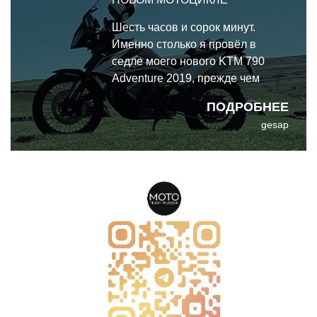
Шесть часов и сорок минут.
Именно столько я провёл в
седле моего нового KTM 790
Adventure 2019, прежде чем
ощутить, что моя задница устала
ПОДРОБНЕЕ
и просит пощады. Разумеется, я
gesap
не смог бы проехать это время
без остановок, разминок и
заправок. Обычно я еду полтора
часа, потом 10 минут хожу и
приседаю, и пр