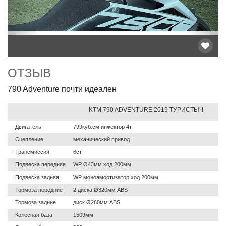
ОТЗЫВ
790 Adventure почти идеален
KTM 790 ADVENTURE 2019 ТУРИСТЫЧ
Двигатель
799куб.см инжектор 4т
Сцепление
механический привод
Трансмиссия
6ст
Подвеска передняя
WP Ø43мм ход 200мм
Подвеска задняя
WP моноамортизатор ход 200мм
Тормоза передние
2 диска Ø320мм ABS
Тормоза задние
диск Ø260мм ABS
Колесная база
1509мм