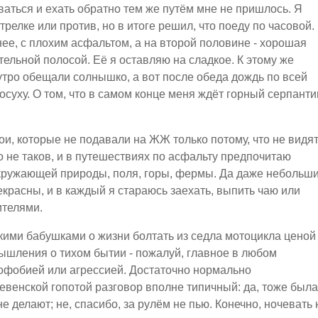
ваться и ехать обратно тем же путём мне не пришлось. Я
трелке или против, но в итоге решил, что поеду по часовой.
нее, с плохим асфальтом, а на второй половине - хорошая
тельной полосой. Её я оставляю на сладкое. К этому же
утро обещали солнышко, а вот после обеда дождь по всей
осуху. О том, что в самом конце меня ждёт горный серпанти
и, которые не подавали на ЖЖ только потому, что не видят
о не таков, и в путешествиях по асфальту предпочитаю
 окружающей природы, поля, горы, фермы. Да даже небольш
красны, и в каждый я стараюсь заехать, выпить чаю или
ителями.
нскими бабушками о жизни болтать из седла мотоцикла ценой
ышления о тихом бытии - пожалуй, главное в любом
енофобией или агрессией. Достаточно нормально
евенской гопотой разговор вполне типичный: да, тоже была
е делают; не, спасибо, за рулём не пью. Конечно, ночевать 