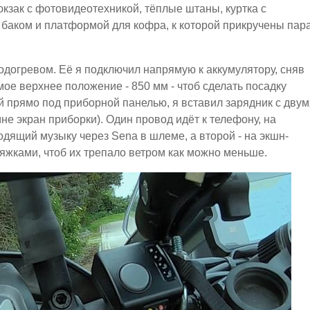
рюкзак с фотовидеотехникой, тёплые штаны, куртка с
 баком и платформой для кофра, к которой прикручены пар
 подогревом. Её я подключил напрямую к аккумулятору, сняв
мое верхнее положение - 850 мм - чтоб сделать посадку
 прямо под приборной панелью, я вставил зарядник с двум
е экран приборки). Один провод идёт к телефону, на
дящий музыку через Sena в шлеме, а второй - на экшн-
тяжками, чтоб их трепало ветром как можно меньше.