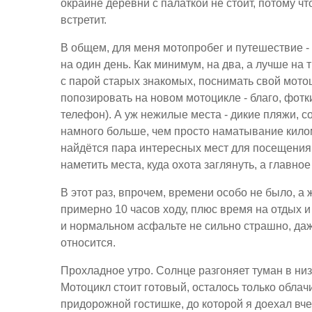
окраине деревни с палаткой не стоит, потому чт
встретит.
В общем, для меня мотопробег и путешествие -
на один день. Как минимум, на два, а лучше на
с парой старых знакомых, поснимать свой мото
попозировать на новом мотоцикле - благо, фотки
телефон). А уж нежилые места - дикие пляжи, с
намного больше, чем просто наматывание киломе
найдётся пара интересных мест для посещения
наметить места, куда охота заглянуть, а главное 
В этот раз, впрочем, времени особо не было, а 
примерно 10 часов ходу, плюс время на отдых и
и нормальном асфальте не сильно страшно, да
относится.
Прохладное утро. Солнце разгоняет туман в ни
Мотоцикл стоит готовый, осталось только облач
придорожной гостишке, до которой я доехал вч