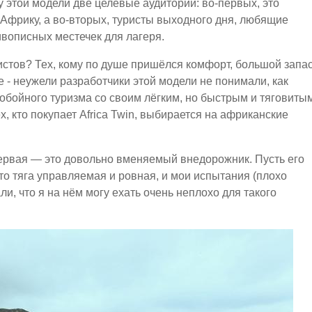
 у этой модели две целевые аудитории: во-первых, это
фрику, а во-вторых, туристы выходного дня, любящие
ивописных местечек для лагеря.
ристов? Тех, кому по душе пришёлся комфорт, большой запа
 - неужели разработчики этой модели не понимали, как
обойного туризма со своим лёгким, но быстрым и тяговиты
х, кто покупает Africa Twin, выбирается на африканские
Первая — это довольно вменяемый внедорожник. Пусть его
то тяга управляемая и ровная, и мои испытания (плохо
и, что я на нём могу ехать очень неплохо для такого