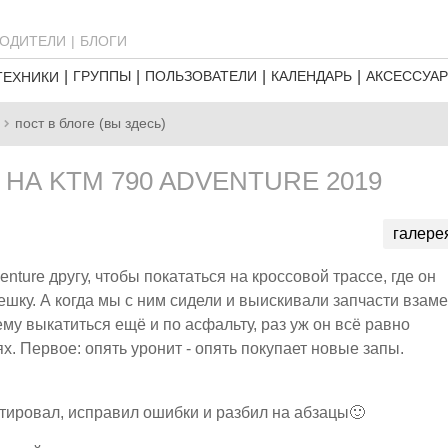
ОДИТЕЛИ
БЛОГИ
ГРУППЫ
ПОЛЬЗОВАТЕЛИ
КАЛЕНДАРЬ
АКСЕССУА
ТЕХНИКИ
пост в блоге (вы здесь)
НА KTM 790 ADVENTURE 2019
галере
ture другу, чтобы покататься на кроссовой трассе, где он
шку. А когда мы с ним сидели и выискивали запчасти взам
ему выкатиться ещё и по асфальту, раз уж он всё равно
х. Первое: опять уронит - опять покупает новые запы.
ектировал, исправил ошибки и разбил на абзацы🙂