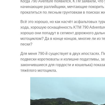
Когда 790 Aventure появился, KTM заявили, что
начинающие раллийщики, мечтающие покорить А
прокатиться по лесным грунтовкам в поисках ж
Всё это хорошо, но как насчёт асфальтовых ту
хода, хорошую оснащённость KTM 790 Adventure
хорошо они попадут в сегмент дорожного дальн
мотоциклом? Да в конце концов, многие ли из те
пески?
Для меня 790-й существует в двух ипостасях. 
подвески коротковаты и излишне податливы, за
закончившиеся для гордости и кошелька) показал
тяжёлого мотоцикла.