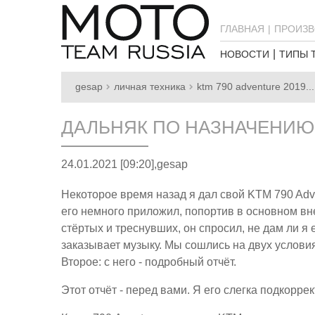
ГЛАВНАЯ
ПРОИЗВ
НОВОСТИ
ТИПЫ 
gesap
личная техника
ktm 790 adventure 2019...
ДАЛЬНЯК ПО НАЗНАЧЕНИЮ 
24.01.2021 [09:20],
gesap
Некоторое время назад я дал свой KTM 790 Adven
его немного приложил, попортив в основном вне
стёртых и треснувших, он спросил, не дам ли я 
заказывает музыку. Мы сошлись на двух условия
Второе: с него - подробный отчёт.
Этот отчёт - перед вами. Я его слегка подкорр