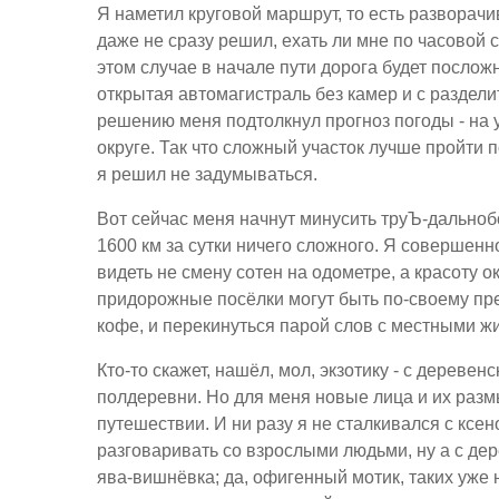
Я наметил круговой маршрут, то есть разворачи
даже не сразу решил, ехать ли мне по часовой с
этом случае в начале пути дорога будет послож
открытая автомагистраль без камер и с раздели
решению меня подтолкнул прогноз погоды - на 
округе. Так что сложный участок лучше пройти п
я решил не задумываться.
Вот сейчас меня начнут минусить труЪ-дальнобо
1600 км за сутки ничего сложного. Я совершенн
видеть не смену сотен на одометре, а красоту
придорожные посёлки могут быть по-своему пре
кофе, и перекинуться парой слов с местными ж
Кто-то скажет, нашёл, мол, экзотику - с дереве
полдеревни. Но для меня новые лица и их разм
путешествии. И ни разу я не сталкивался с кс
разговаривать со взрослыми людьми, ну а с дер
ява-вишнёвка; да, офигенный мотик, таких уже н