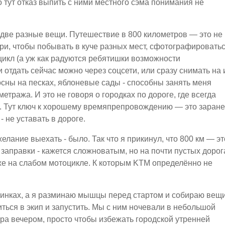
о тут отказ выпить с ними местного сэма понимания не
 две разные вещи. Путешествие в 800 километров — это не
 три, чтобы побывать в куче разных мест, сфотографировать
цикл (а уж как радуются ребятишки возможности
 отдать сейчас можно через соцсети, или сразу снимать на 
осны на песках, яблоневые сады - способны занять меня
тража. И это не говоря о городках по дороге, где всегда
. Тут ключ к хорошему времяпрепровождению — это заран
- не уставать в дороге.
желание выехать - было. Так что я прикинул, что 800 км — эт
 заправки - кажется сложноватым, но на почти пустых дорог
же на слабом мотоцикле. К которым KTM определённо не
зинках, а я разминаю мышцы перед стартом и собираю вещи
иться в экип и запустить. Мы с ним ночевали в небольшой
ера вечером, просто чтобы избежать городской утренней