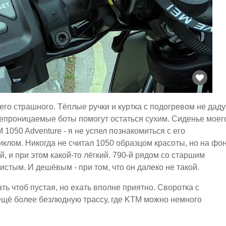
го страшного. Тёплые ручки и куртка с подогревом не даду
непроницаемые боты помогут остаться сухим. Сиденье моег
 1050 Adventure - я не успел познакомиться с его
иклом. Никогда не считал 1050 образцом красоты, но на фо
, и при этом какой-то лёгкий. 790-й рядом со старшим
стым. И дешёвым - при том, что он далеко не такой.
ать чтоб пустая, но ехать вполне приятно. Своротка с
ещё более безлюдную трассу, где KTM можно немного