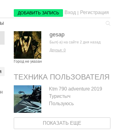
Вход
Регистрация
|
ДОБАВИТЬ ЗАПИСЬ
РЫ
gesap
Был(-а) на сайте 2 дня назад
Друзья: 0
Город не указан
я
ТЕХНИКА ПОЛЬЗОВАТЕЛЯ
Ktm 790 adventure 2019
ен
Туристыч
Пользуюсь
ПОКАЗАТЬ ЕЩЕ