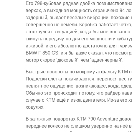
Его 798-кубовая рядная двойка позаимствована
верхах, а выходная мощность ограничена 94 ло
задорный, выдаёт весёлые вибрации, похожие на
совершенно не немели. Коробка работает чётко, 
столкнулся с ситуацией, когда бы мне внезапн
скинуть передачу, но для его мощности и кубат
и живой, и его абсолютно достаточно для туризм
BMW F 850 GS, и я бы даже сказал, что несмотр
мотор скорее ‘дюковый’, чем ‘адвенчерный’.
Быстрые повороты по мокрому асфальту KTM пр
Подвески слегка покачиваются, перенося вес туд
невнятное ощущение, возникающее, когда едешь
Обычно это происходит потому, что райдер нава
случае с KTM ещё и из-за двигателя. Из-за его
ходулях.
В затяжных поворотах KTM 790 Adventure довол
переднее колесо не слишком уверенно на неё в