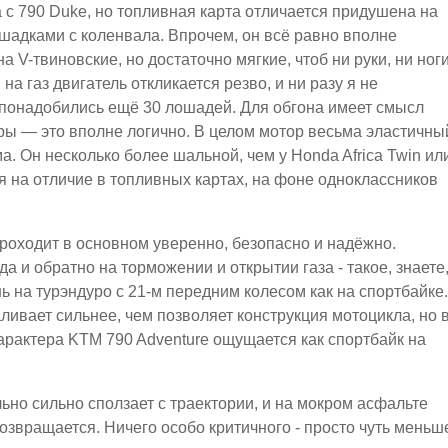
 с 790 Duke, но топливная карта отличается придушена на
шадками с коленвала. Впрочем, он всё равно вполне
 V-твиновские, но достаточно мягкие, чтоб ни руки, ни ног
на газ двигатель откликается резво, и ни разу я не
о понадобились ещё 30 лошадей. Для обгона имеет смысл
уры — это вполне логично. В целом мотор весьма эластичны
а. Он несколько более шальной, чем у Honda Africa Twin ил
я на отличие в топливных картах, на фоне одноклассников
оходит в основном уверенно, безопасно и надёжно.
а и обратно на торможении и открытии газа - такое, знаете
 на турэндуро с 21-м передним колесом как на спортбайке.
ливает сильнее, чем позволяет конструкция мотоцикла, но 
 характера KTM 790 Adventure ощущается как спортбайк на
ьно сильно сползает с траектории, и на мокром асфальте
озвращается. Ничего особо критичного - просто чуть меньш