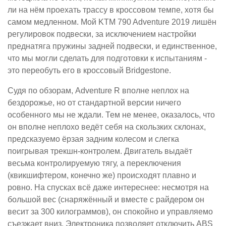
ли на нём проехать трассу в кроссовом темпе, хотя бы
самом медленном. Мой KTM 790 Adventure 2019 лишён
регулировок подвески, за исключением настройки
преднатяга пружины задней подвески, и единственное,
что мы могли сделать для подготовки к испытаниям -
это переобуть его в кроссовый Bridgestone.
Судя по обзорам, Adventure R вполне неплох на
бездорожье, но от стандартной версии ничего
особенного мы не ждали. Тем не менее, оказалось, что
он вполне неплохо ведёт себя на скользких склонах,
предсказуемо ёрзая задним колесом и слегка
поигрывая трекшн-контролем. Двигатель выдаёт
весьма контролируемую тягу, а переключения
(квикшифтером, конечно же) происходят плавно и
ровно. На спусках всё даже интереснее: несмотря на
большой вес (снаряжённый и вместе с райдером он
весит за 300 килограммов), он спокойно и управляемо
съезжает вниз. Электроника позволяет отключить ABS