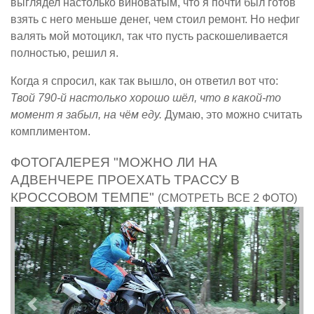
выглядел настолько виноватым, что я почти был готов
взять с него меньше денег, чем стоил ремонт. Но нефиг
валять мой мотоцикл, так что пусть раскошеливается
полностью, решил я.
Когда я спросил, как так вышло, он ответил вот что:
Твой 790-й настолько хорошо шёл, что в какой-то
момент я забыл, на чём еду.
Думаю, это можно считать
комплиментом.
ФОТОГАЛЕРЕЯ "МОЖНО ЛИ НА
АДВЕНЧЕРЕ ПРОЕХАТЬ ТРАССУ В
КРОССОВОМ ТЕМПЕ"
(СМОТРЕТЬ ВСЕ 2 ФОТО)
Предыдущий
След