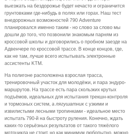
выезжать на бездорожье будет нечасто и ограничится
грунтовками где-нибудь в полях или горах. Наш тест
внедорожных возможностей 790 Adventure
планировался именно таким - но слово за слово мы
дошли до того, что позвонили знакомым парням из
кроссовой школы и договорились о пробном заезде на
Адвенчере по кроссовой трассе. В конце концов, где,
как не там, лучше всего испытывать электронные
ассистенты KTM.
На полигоне расположена взрослая трасса,
тренировочный участок для молодёжи, и пара эндуро-
маршрутов. На трассе есть пара скользких крутых
подъёмов, идеальных для испытания трекшн-контроля
и тормозных систем, а
лягушатник
с узкими и
извилистыми лесными тропинками - идеальное место
испытать 790-й на быстроту руления. Конечно, ждать
каких-то серьёзных результатов от такого тяжёлого
мотоцикла не стоит, но как минимум любопытно, можно