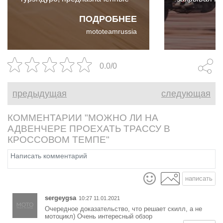
для реально тяжёлых условий
ряда, возн
ПОДРОБНЕЕ
езды. И в свете скорого релиза
малыми (450
mototeamrussia
этих моделей мы никак не
Enduro) и 
могли упустить возможность
(1090 Adven
провести тестовый заезд в
Adventure) 
0.0/0
условиях, близких к ралли.
новые прик
предыдущая
следующая
КОММЕНТАРИИ "МОЖНО ЛИ НА
АДВЕНЧЕРЕ ПРОЕХАТЬ ТРАССУ В
КРОССОВОМ ТЕМПЕ"
написать
sergeygsa
10:27 11.01.2021
Очередное доказательство, что решает скилл, а не
мотоцикл) Очень интересный обзор