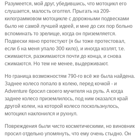
Разумеется, мой друг, убедившись, что мотоцикл его
слушается, малость оголтел. Прыгать на 209-
килограммовом мотоцикле с дорожными подвесками
было не самой лучшей идеей, и мне до сих пор больно
вспоминать то зрелище, когда он приземляется.
Подвески явно протестуют (я бы тоже протестовал,
если б на меня упало 300 кило), и иногда козлят, т.е.
сжимаются, разжимаются почти до конца, и снова
сжимаются. Но тем не менее, выдерживают.
Но граница возможностям 790-го всё же была найдена.
Заднее колесо попало в колею, перед кочкой - и
Adventure бросил своего мучителя на руль. А когда
заднее колесо приземлилось, под ним оказался край
другой колеи, на которой колесо поскользнулось,
мотоцикл наклонился и рухнул.
Повреждения были чисто косметическими, но виновник
просил отдельно упомянуть, что ему очень стыдно. Он