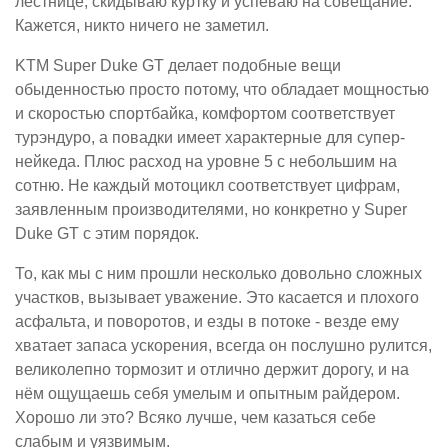
лестнице, скидываю куртку и успеваю на совещание.
Кажется, никто ничего не заметил.
KTM Super Duke GT делает подобные вещи
обыденностью просто потому, что обладает мощностью
и скоростью спортбайка, комфортом соответствует
турэндуро, а повадки имеет характерные для супер-
нейкеда. Плюс расход на уровне 5 с небольшим на
сотню. Не каждый мотоцикл соответствует цифрам,
заявленным производителями, но конкретно у Super
Duke GT с этим порядок.
То, как мы с ним прошли несколько довольно сложных
участков, вызывает уважение. Это касается и плохого
асфальта, и поворотов, и езды в потоке - везде ему
хватает запаса ускорения, всегда он послушно рулится,
великолепно тормозит и отлично держит дорогу, и на
нём ощущаешь себя умелым и опытным райдером.
Хорошо ли это? Всяко лучше, чем казаться себе
слабым и уязвимым.