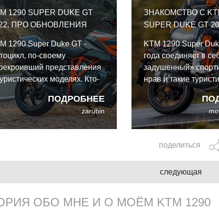
M 1290 SUPER DUKE GT
ЗНАКОМСТВО С KT
22. ПРО ОБНОВЛЕНИЯ
SUPER DUKE GT 20
M 1290 Super Duke GT -
KTM 1290 Super Duk
тоцикл, по-своему
года соединяет в се
рекроивший представления
задушенный» спорт
туристических моделях. Кто-
нрав и такие турист
 считает его спорт-туристом,
качества, как высок
ПОДРОБНЕЕ
ПО
угие - комфортным
обтекатель, круиз ко
zarubin
mo
рожником, но важно то, что
полуактивная элект
а модель разработана и для
подвеска.
мфорта дальних поездок, и
поделиться
я активной езды.
следующая
РИЯ ОБО МНЕ И О МОЁМ KTM 1290