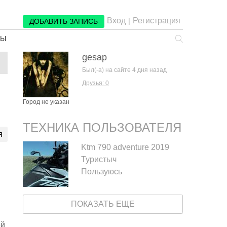
Вход
Регистрация
|
ДОБАВИТЬ ЗАПИСЬ
РЫ
gesap
Был(-а) на сайте 4 дня назад
Друзья: 0
Город не указан
ТЕХНИКА ПОЛЬЗОВАТЕЛЯ
я
Ktm 790 adventure 2019
и
Туристыч
Пользуюсь
ПОКАЗАТЬ ЕЩЕ
ой