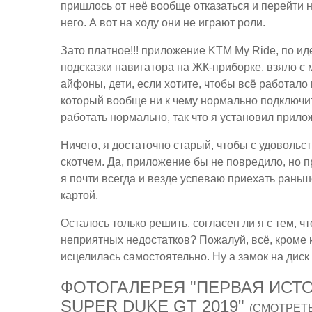
пришлось от неё вообще отказаться и перейти н
него. А вот на ходу они не играют роли.
Зато платное!!! приложение KTM My Ride, по и
подсказки навигатора на ЖК-приборке, взяло с 
айфоны, дети, если хотите, чтобы всё работало 
который вообще ни к чему нормально подключит
работать нормально, так что я установил прилож
Ничего, я достаточно старый, чтобы с удовольс
скотчем. Да, приложение бы не повредило, но пр
я почти всегда и везде успеваю приехать раньше
картой.
Осталось только решить, согласен ли я с тем, ч
неприятных недостатков? Пожалуй, всё, кроме 
исцелилась самостоятельно. Ну а замок на диск
ФОТОГАЛЕРЕЯ "ПЕРВАЯ ИСТО
SUPER DUKE GT 2019"
(СМОТРЕТЬ