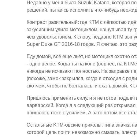
Недавно у меня была Suzuki Katana, которая п
решений, пытаясь исполнить что-нибудь неожид
Контраст разительный: где KTM с лёгкостью идё
закусившим удила мотоциклом, нащупывая ту гр
чем удовольствием. К слову, недавно KTM вып
Super Duke GT 2016-18 годов. Я считаю, это ра
Еду домой, всё ещё льёт, но мотоцикл охотно о
- одно целое. Когда ты на коне (вернее, на KTMе
никогда не исчезают полностью. На заправке пе
(похоже, замок закрылся, когда я отходил с ра
скотчем, чтобы не болталась, и ехать домой. К 
Пришлось применить силу, и я не готов поделит
варварский. Когда я в следующий раз открывал б
пришлось тоже с усилием. А зато потом всё стал
Остальные KTM-овские приколы, типа значка на 
которой цепь почти невозможно смазать, элект