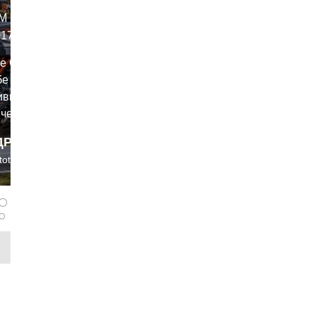
M 1290
17
e GT 2017
бе «не
ивный
ические
ий
ДРОБНЕЕ
нтроль и
toteamrussia
ронная