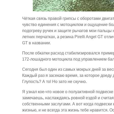
Чёткая связь правой грипсы с оборотами двига
чувство единения с мотоциклом и ощущение бол
подогреву ручек и защите рычагов мои пальцы н
летних перчатках, а резина Pirelli Angel GT от
GT в названии.
После обкатки расход стабилизировался пример
172-лошадного мотоцикла под управлением бал
Сегодня был один из самых мокрых дней за вес
Каждый раз я засекаю время, за которое доеду д
Глупость? А то! Но зато не скучно.
Я узнал кое-что новое о полуактивной подвеске
замечаешь, наслаждаясь ровной ездой и счита
собственными заслугами. А вот когда подвески 
жизнью, и не всегда эта жизнь тебе нравится. 