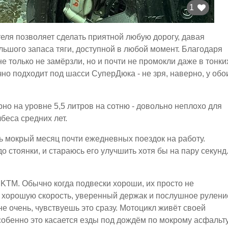
1
теля позволяет сделать приятной любую дорогу, давая
ьшого запаса тяги, доступной в любой момент. Благодаря
е только не замёрзли, но и почти не промокли даже в тонки
лично подходит под шасси СуперДюка - не зря, наверно, у обо
но на уровне 5,5 литров на сотню - довольно неплохо для
беса средних лет.
ь мокрый месяц почти ежедневных поездок на работу.
о стоянки, и стараюсь его улучшить хотя бы на пару секунд
 KTM. Обычно когда подвески хороши, их просто не
я хорошую скорость, уверенный держак и послушное рулени
не очень, чувствуешь это сразу. Мотоцикл живёт своей
Особенно это касается езды под дождём по мокрому асфальту