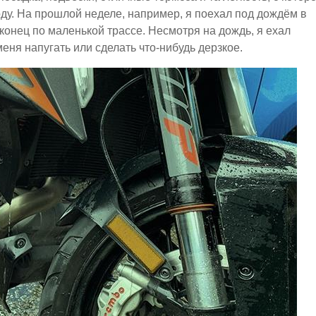
ду. На прошлой неделе, например, я поехал под дождём в
 конец по маленькой трассе. Несмотря на дождь, я ехал
еня напугать или сделать что-нибудь дерзкое.