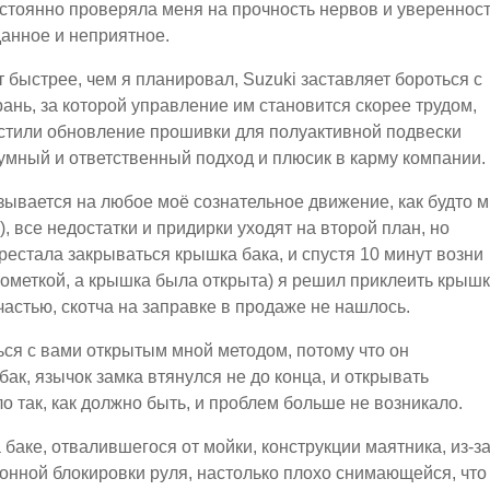
остоянно проверяла меня на прочность нервов и увереннос
анное и неприятное.
т быстрее, чем я планировал, Suzuki заставляет бороться с
ань, за которой управление им становится скорее трудом,
устили обновление прошивки для полуактивной подвески
зумный и ответственный подход и плюсик в карму компании.
тзывается на любое моё сознательное движение, как будто 
), все недостатки и придирки уходят на второй план, но
рестала закрываться крышка бака, и спустя 10 минут возни
диометкой, а крышка была открыта) я решил приклеить крыш
счастью, скотча на заправке в продаже не нашлось.
ься с вами открытым мной методом, потому что он
ак, язычок замка втянулся не до конца, и открывать
о так, как должно быть, и проблем больше не возникало.
баке, отвалившегося от мойки, конструкции маятника, из-з
ронной блокировки руля, настолько плохо снимающейся, что