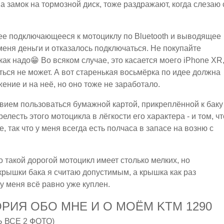
а замок на тормозной диск, тоже раздражают, когда слезаю 
дее подключающееся к мотоциклу по Bluetooth и выводящее
меня деньги и отказалось подключаться. Не покупайте
как надо😁 Во всяком случае, это касается моего iPhone XR
ься не может. А вот старенькая восьмёрка по идее должна
ение и на неё, но оно тоже не заработало.
твием пользоваться бумажной картой, прикреплённой к баку
елесть этого мотоцикла в лёгкости его характера - и том, чт
, так что у меня всегда есть полчаса в запасе на возню с
то такой дорогой мотоцикл имеет столько мелких, но
крышки бака я считаю допустимым, а крышка как раз
 у меня всё равно уже куплен.
РИЯ ОБО МНЕ И О МОЁМ KTM 1290
 ВСЕ 2 ФОТО)