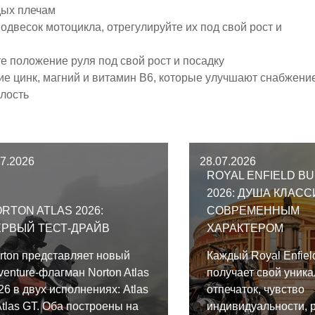
дых плечам
одвесок мотоцикла, отрегулируйте их под свой рост и
е положение руля под свой рост и посадку
 цинк, магний и витамин B6, которые улучшают снабжени
лость
07.2026
28.07.2026
ROYAL ENFIELD BU
2026: ДУША КЛАСС
RTON ATLAS 2026:
СОВРЕМЕННЫМ
РВЫЙ ТЕСТ-ДРАЙВ
ХАРАКТЕРОМ
rton представляет новый
Каждый Royal Enfield
venture-флагман Norton Atlas
получает свой уник
26 в двух исполнениях: Atlas
отпечаток, чувство
Atlas GT. Оба построены на
индивидуальности, 