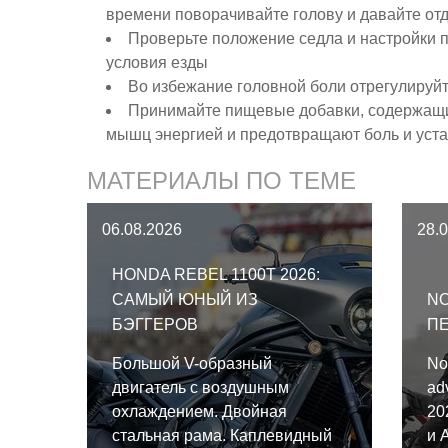
времени поворачивайте голову и давайте от
Проверьте положение седла и настройки п
условия езды
Во избежание головной боли отрегулируйт
Принимайте пищевые добавки, содержащие
мышц энергией и предотвращают боль и уста
МАТЕРИАЛЫ ПО ТЕМЕ
06.08.2026
28.
HONDA REBEL 1100T 2026:
САМЫЙ ЮНЫЙ ИЗ
NO
БЭГГЕРОВ
ПЕ
Большой V-образный
No
двигатель с воздушным
ad
охлаждением. Двойная
20
стальная рама. Каплевидный
и 