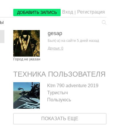
Вход
Регистрация
|
ДОБАВИТЬ ЗАПИСЬ
РЫ
gesap
Был(-а) на сайте 5 дней назад
Друзья: 0
Город не указан
ТЕХНИКА ПОЛЬЗОВАТЕЛЯ
Ktm 790 adventure 2019
Туристыч
Пользуюсь
ПОКАЗАТЬ ЕЩЕ