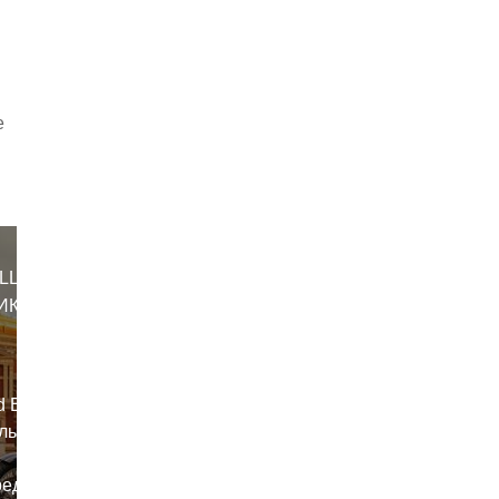
е
LLET 650
ИКИ С
 Bullet 650
альный
редкое в