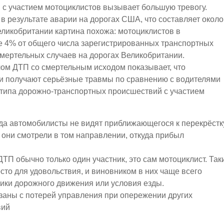
с участием мотоциклистов вызывает большую тревогу.
 в результате аварии на дорогах США, что составляет около
еликобритании картина похожа: мотоциклистов в
 4% от общего числа зарегистрированных транспортных
смертельных случаев на дорогах Великобритании.
ом ДТП со смертельным исходом показывает, что
ли получают серьёзные травмы по сравнению с водителями
типа дорожно-транспортных происшествий с участием
гда автомобилисты не видят приближающегося к перекрёстк
и они смотрели в том направлении, откуда прибыл
 ДТП обычно только один участник, это сам мотоциклист. Так
сто для удовольствия, и виновником в них чаще всего
тники дорожного движения или условия езды.
язаны с потерей управления при опережении других
вий