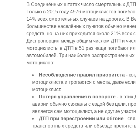
В Соединённых штатах число смертельных ДТП 
Только в 2015 году 4976 мотоциклистов погибло
14% всех смертельных случаев на дорогах. В В
большинстве населённых пунктов обычно менее
средств, но на них приходится около 21% всех 
Диспропорция между общим числом ДТП и числ
мотоциклисты в ДТП в 51 раз чаще погибают и
автомобилей. Три наиболее распространённых 
мотоциклов:
Несоблюдение правил приоритета
- ко
мотоциклиста и трогаются с места, даже есл
мотоциклист.
Потеря управления в повороте
- в этих
аварии обычно связаны с ездой без цели, про
является сам мотоциклист, а не другие учас
ДТП при перестроении или обгоне
- св
транспортных средств или объезде препятст