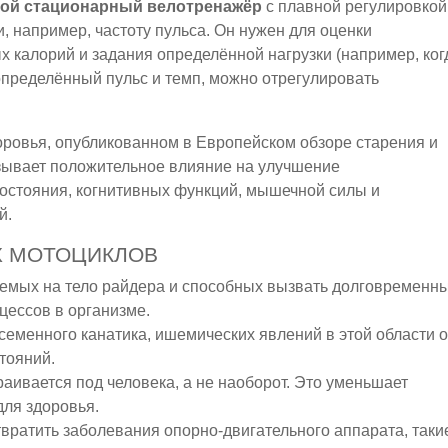
бой стационарный велотренажёр
с плавной регулировкой
, например, частоту пульса. Он нужен для оценки
х калорий и задания определённой нагрузки (например, ког
пределённый пульс и темп, можно отрегулировать
оровья, опубликованном в Европейском обзоре старения и
азывает положительное влияние на улучшение
состояния, когнитивных функций, мышечной силы и
й.
 МОТОЦИКЛОВ
емых на тело райдера и способных вызвать долговременн
цессов в организме.
семенного канатика, ишемических явлений в этой области о
тояний.
аивается под человека, а не наоборот. Это уменьшает
для здоровья.
вратить заболевания опорно-двигательного аппарата, таки